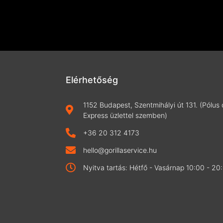
koztató
Elérhetőség
1152 Budapest, Szentmihályi út 131. (Pólus 
Express üzlettel szemben)
+36 20 312 4173
hello@gorillaservice.hu
Nyitva tartás: Hétfő - Vasárnap 10:00 - 20