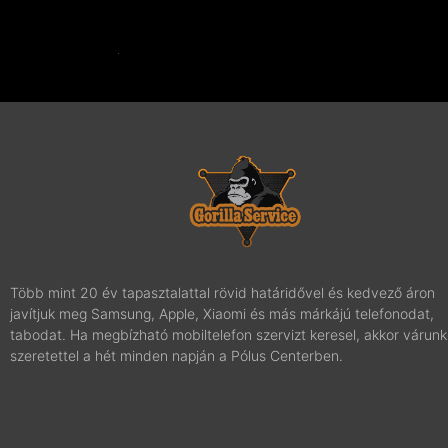
Adatkezelési tájé
Több mint 20 év tapasztalattal rövid határidővel és kedvező áron
javítjuk meg Samsung, Apple, Xiaomi és más márkájú telefonodat,
tabodat. Ha megbízható mobiltelefon szervizt keresel, akkor várunk
szeretettel a hét minden napján a Pólus Centerben.