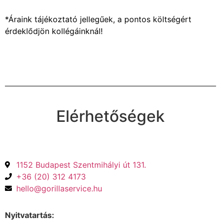
*Áraink tájékoztató jellegűek, a pontos költségért
érdeklődjön kollégáinknál!
Elérhetőségek
1152 Budapest Szentmihályi út 131.
+36 (20) 312 4173
hello@gorillaservice.hu
Nyitvatartás: