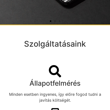
Gyorsszervíz
A meghibásodások nagy részét azonnal tudjuk
Szolgáltatásaink
kezelni. Raktárról akár 1 órán belül tudjuk
javítani készüléked.
Elérhetőségek
Állapotfelmérés
Minden esetben ingyenes, így előre fogod tudni a
javítás költségét.