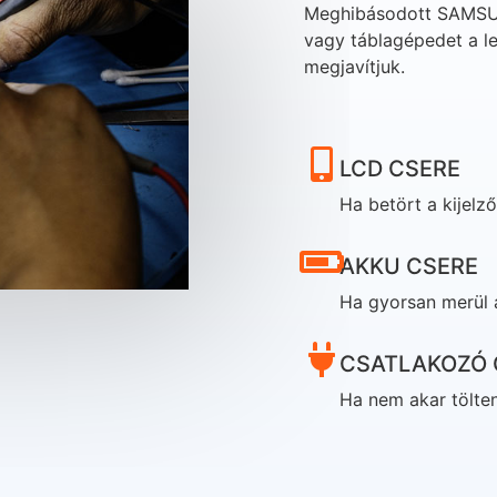
Meghibásodott SAMSUN
vagy táblagépedet a le
megjavítjuk.
LCD CSERE
Ha betört a kijelző
AKKU CSERE
Ha gyorsan merül 
CSATLAKOZÓ 
Ha nem akar tölten