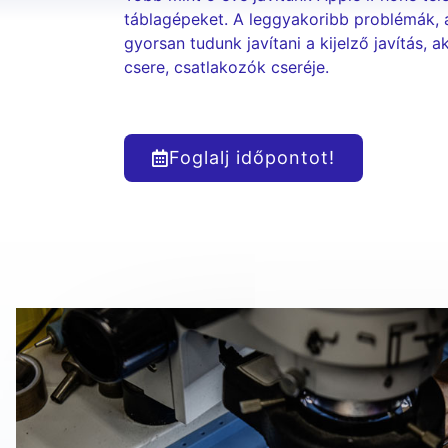
táblagépeket. A leggyakoribb problémák, 
gyorsan tudunk javítani a kijelző javítás, 
csere, csatlakozók cseréje.
Foglalj időpontot!