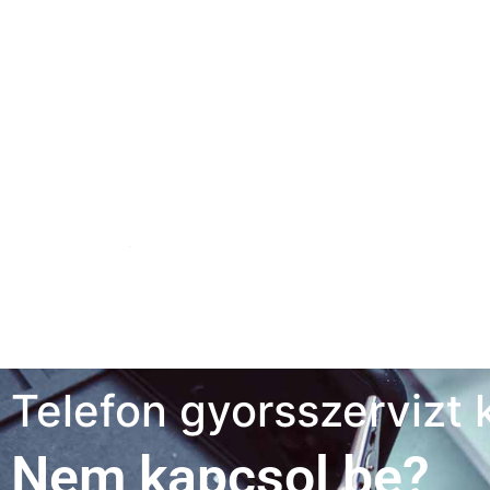
Telefon gyorsszervizt 
Nem kapcsol be?