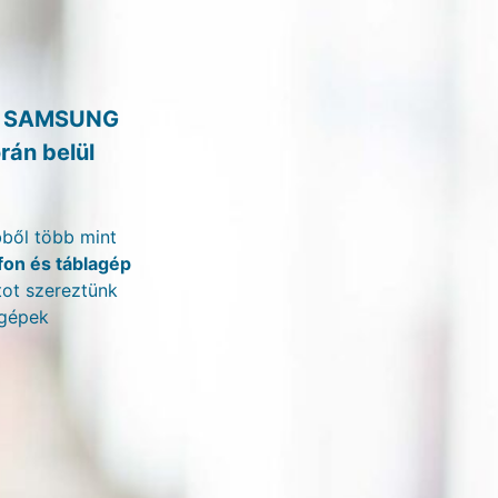
tt SAMSUNG
rán belül
bből több mint
fon és táblagép
tot szereztünk
gépek