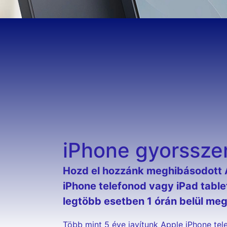
iPhone gyorssze
Hozd el hozzánk meghibásodott
iPhone telefonod vagy iPad table
legtöbb esetben 1 órán belül megj
Több mint 5 éve javítunk Apple iPhone tel