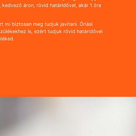
, kedvező áron, rövid határidővel, akár 1 óra
zt mi biztosan meg tudjuk javítani. Óriási
ülékekhez is, ezért tudjuk rövid határidővel
üléked.