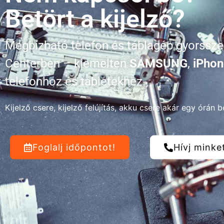
Betört a kijelző?
Megbízható telefon és táblagép gyorssze
Centerben – kiemelten
SAMSUNG
,
iPhon
telefonhoz és tabletekhez.
Kijelző csere, kijelző felújítás, akku csere akár egy órán be
Foglalj időpontot!
Hívj minke