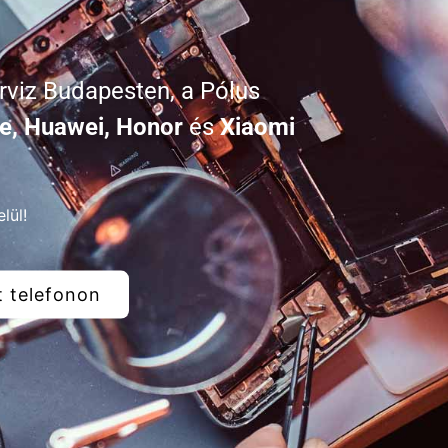
rviz Budapesten, a Pólus
e, Huawei, Honor
és
Xiaomi
lül!
t telefonon