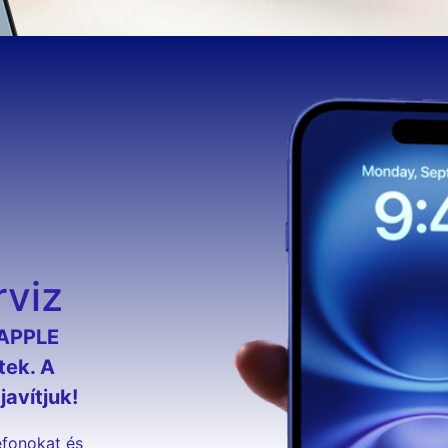
rviz
 APPLE
tek. A
avítjuk!
efonokat és