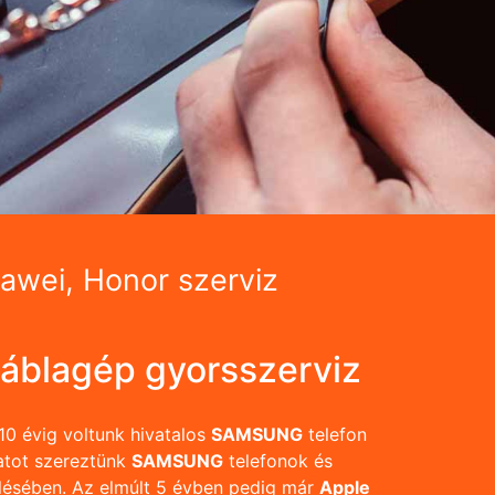
awei, Honor szerviz
táblagép gyorsszerviz
10 évig voltunk hivatalos
SAMSUNG
telefon
atot szereztünk
SAMSUNG
telefonok és
lésében. Az elmúlt 5 évben pedig már
Apple