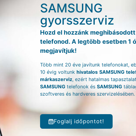
SAMSUNG
gyorsszerviz
Hozd el hozzánk meghibásodo
telefonod. A legtöbb esetben 1 ó
megjavítjuk!
Több mint 20 éve javítunk telefonokat, e
10 évig voltunk
hivatalos
SAMSUNG
tele
márkaszerviz
, ezért hatalmas tapasztala
SAMSUNG
telefonok és
SAMSUNG
tábla
szoftveres és hardveres szervizelésében.
Foglalj időpontot!