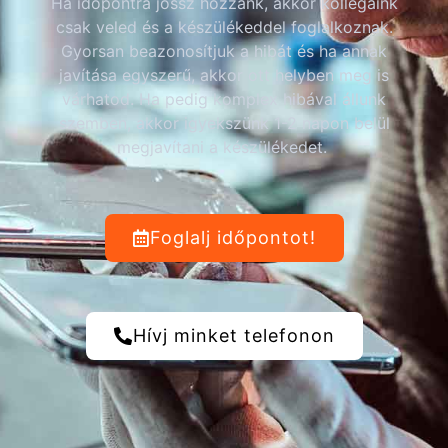
Ha időpontra jössz hozzánk, akkor kollégáink
csak veled és a készülékeddel foglalkoznak.
Gyorsan beazonosítjuk a hibát és ha annak
javítása egyszerű, akkor ott helyben meg is
várhatod. Ha pedig komplex hibával állunk
szemben, akkor igyekszünk 1-2 napon belül
megjavítani a készülékedet.
Foglalj időpontot!
Hívj minket telefonon