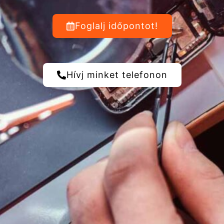
Foglalj időpontot!
Hívj minket telefonon