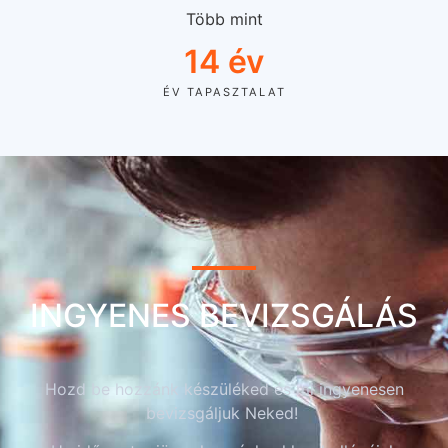
Több mint
14
 év
ÉV TAPASZTALAT
INGYENES BEVIZSGÁLÁS
Hozd be hozzánk készüléked és mi ingyenesen
bevizsgáljuk Neked!