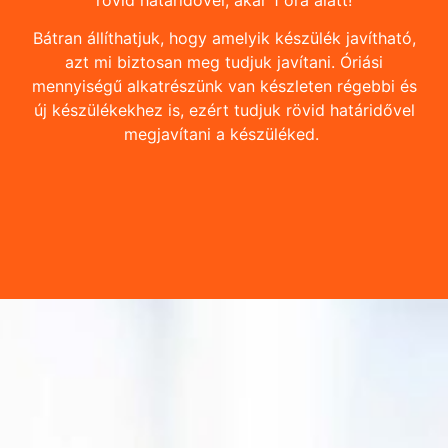
rövid határidővel, akár 1 óra alatt!
Bátran állíthatjuk, hogy amelyik készülék javítható,
azt mi biztosan meg tudjuk javítani. Óriási
mennyiségű alkatrészünk van készleten régebbi és
új készülékekhez is, ezért tudjuk rövid határidővel
megjavítani a készüléked.