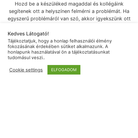
Hozd be a készüléked magaddal és kollégáink
segítenek ott a helyszínen felmérni a problémát. Ha
egyszerű problémáról van szó, akkor igyekszünk ott
helyben megjavítani a készüléket, amit meg is
várhatsz. Ha pedig komplex problémával állunk
Kedves Látogató!
szemben, akkor előzetes ajánlat alapján rövid
Tájékoztatjuk, hogy a honlap felhasználói élmény
fokozásának érdekében sütiket alkalmazunk. A
határidővel megjavítjuk neked a készüléked.
honlapunk használatával ön a tájékoztatásunkat
tudomásul veszi..
Cookie settings
ELFOGADOM
1. Időpont
2. Készülék
3. Adatok
Válasszon időpontot
Dátum
Vissza
Tovább