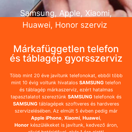
Samsung, Apple, Xiaomi,
Huawei, Honor szerviz
Márkafüggetlen telefon
és táblagép gyorsszerviz
Több mint 20 éve javítunk telefonokat, ebből több
mint 10 évig voltunk hivatalos
SAMSUNG
telefon
és táblagép márkaszerviz, ezért hatalmas
tapasztalatot szereztünk
SAMSUNG
telefonok és
SAMSUNG
táblagépek szoftveres és hardveres
szervizelésében. Az elmúlt 5 évben pedig már
Apple iPhone
,
Xiaomi
,
Huawei
,
Honor
készülékeket is javítunk, kedvező áron,