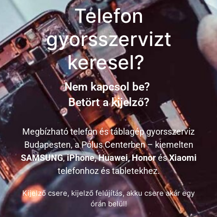
Telefon
gyorsszervizt
keresel?
Nem kapcsol be?
Betört a kijelző?
Megbízható telefon és táblagép gyorsszerviz
Budapesten, a Pólus Centerben – kiemelten
SAMSUNG
,
iPhone, Huawei, Honor
és
Xiaomi
telefonhoz és tabletekhez.
Kijelző csere, kijelző felújítás, akku csere akár egy
órán belül!