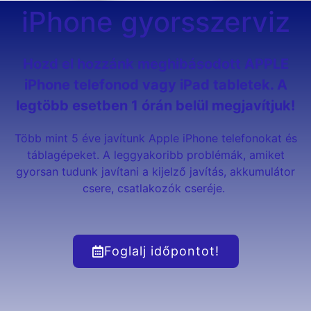
iPhone gyorsszerviz
Hozd el hozzánk meghibásodott APPLE
iPhone telefonod vagy iPad tabletek. A
legtöbb esetben 1 órán belül megjavítjuk!
Több mint 5 éve javítunk Apple iPhone telefonokat és
táblagépeket. A leggyakoribb problémák, amiket
gyorsan tudunk javítani a kijelző javítás, akkumulátor
csere, csatlakozók cseréje.
Foglalj időpontot!